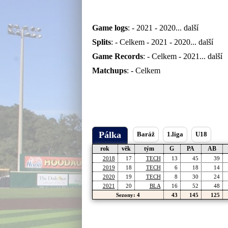
Game logs
: -
2021
-
2020
... další
Splits
: -
Celkem
-
2021
-
2020
... další
Game Records
: -
Celkem
-
2021
... další
Matchups
: -
Celkem
Pálka
Baráž
1.liga
U18
rok
věk
tým
G
PA
AB
2018
17
TECH
13
45
39
2019
18
TECH
6
18
14
2020
19
TECH
8
30
24
2021
20
BLA
16
52
48
Sezony: 4
43
145
125