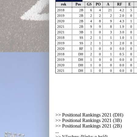
rok
Pos
GS
PO
A
RF
E
2018
2B
6
4
21
4.2
5
2019
2B
2
2
2
2.0
0
2020
2B
4
8
9
4.3
1
2021
2B
9
9
8
1.9
0
2021
3B
1
0
3
3.0
0
2018
SS
2
1
1
1.0
1
2019
SS
2
1
3
2.0
0
2020
RF
1
0
0
0.0
0
2018
DH
2
0
1
0.5
0
2019
DH
1
0
0
0.0
0
2020
DH
1
0
0
0.0
0
2021
DH
1
0
0
0.0
0
>>
Positional Rankings 2021 (DH)
>>
Positional Rankings 2021 (3B)
>>
Positional Rankings 2021 (2B)
...
>> Všechny články o hráči