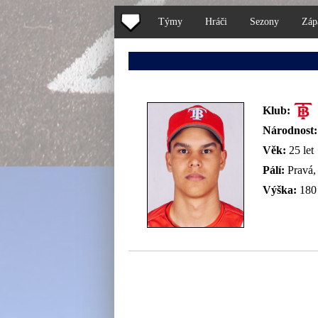
Týmy
Hráči
Sezony
Záp
Klub:
Národnost:
Věk:
25 let
Pálí:
Pravá
Výška:
180