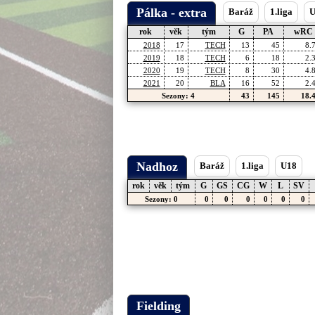
Pálka - extra
Baráž
1.liga
U
rok
věk
tým
G
PA
wRC
2018
17
TECH
13
45
8.
2019
18
TECH
6
18
2.
2020
19
TECH
8
30
4.
2021
20
BLA
16
52
2.
Sezony: 4
43
145
18.
Nadhoz
Baráž
1.liga
U18
rok
věk
tým
G
GS
CG
W
L
SV
Sezony: 0
0
0
0
0
0
0
Fielding