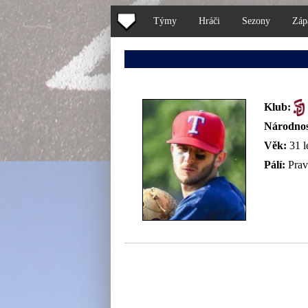
Týmy
Hráči
Sezony
Záp
Klub:
Národnos
Věk:
31 l
Pálí:
Prav