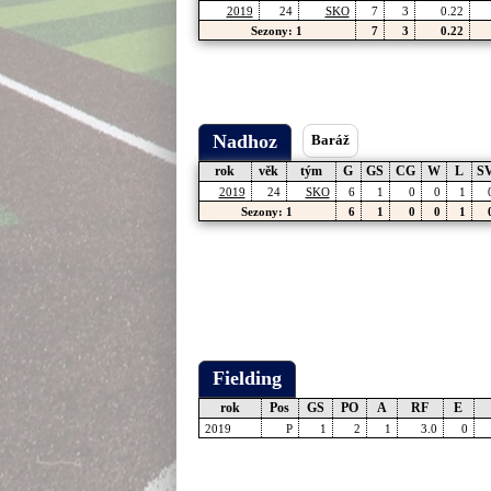
2019
24
SKO
7
3
0.22
Sezony: 1
7
3
0.22
Nadhoz
Baráž
rok
věk
tým
G
GS
CG
W
L
S
2019
24
SKO
6
1
0
0
1
Sezony: 1
6
1
0
0
1
Fielding
rok
Pos
GS
PO
A
RF
E
2019
P
1
2
1
3.0
0