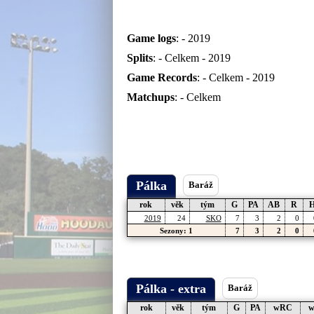
Game logs
: -
2019
Splits
: -
Celkem
-
2019
Game Records
: -
Celkem
-
2019
Matchups
: -
Celkem
Pálka
Baráž
rok
věk
tým
G
PA
AB
R
2019
24
SKO
7
3
2
0
Sezony: 1
7
3
2
0
Pálka - extra
Baráž
rok
věk
tým
G
PA
wRC