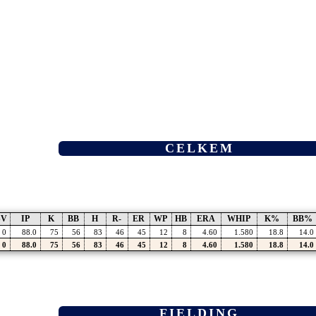
CELKEM
SV
IP
K
BB
H
R-
ER
WP
HB
ERA
WHIP
K%
BB%
0
88.0
75
56
83
46
45
12
8
4.60
1.580
18.8
14.0
0
88.0
75
56
83
46
45
12
8
4.60
1.580
18.8
14.0
FIELDING