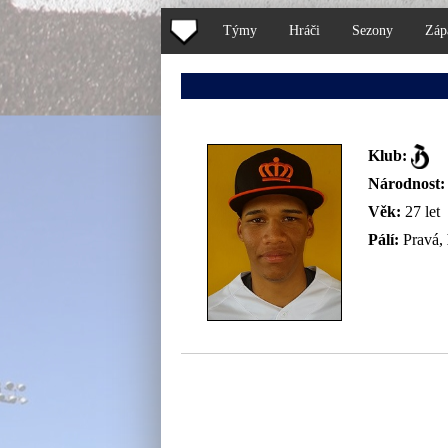
Týmy
Hráči
Sezony
Záp
Klub:
Národnost:
Věk:
27 let
Pálí:
Pravá,