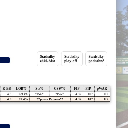
Statistiky
Statistiky
Statistiky
zákl. část
play-off
podrobné
K-BB
LOB%
Str%
CSW%
FIP
FIP-
pWAR
4.8
69.4%
*Patr*
*Patr*
4.32
107
0.7
4.8
69.4%
**pouze Patreon**
4.32
107
0.7