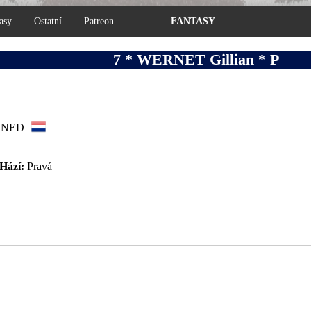
asy
Ostatní
Patreon
FANTASY
7 * WERNET Gillian * P
NED
Hází:
Pravá