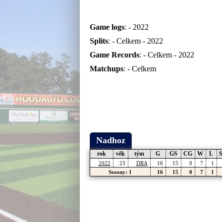
Game logs
: -
2022
Splits
: -
Celkem
-
2022
Game Records
: -
Celkem
-
2022
Matchups
: -
Celkem
Nadhoz
rok
věk
tým
G
GS
CG
W
L
2022
23
DRA
16
15
0
7
1
Sezony: 1
16
15
0
7
1