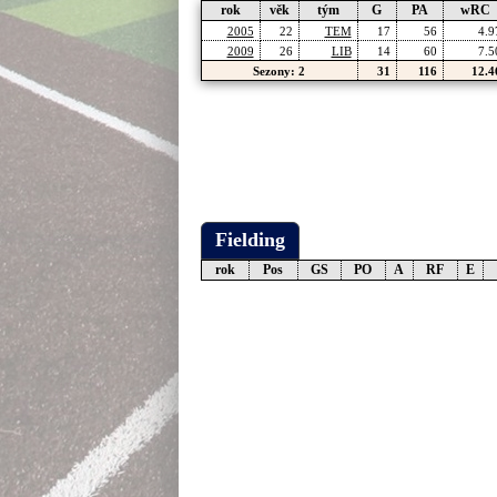
rok
věk
tým
G
PA
wRC
2005
22
TEM
17
56
4.9
2009
26
LIB
14
60
7.5
Sezony: 2
31
116
12.4
Fielding
rok
Pos
GS
PO
A
RF
E