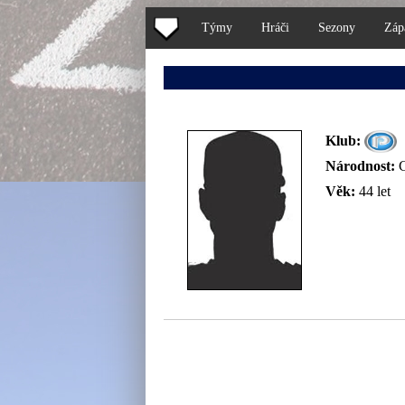
Týmy
Hráči
Sezony
Záp
Klub:
Národnost:
Věk:
44 let