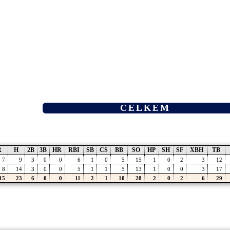
CELKEM
R
H
2B
3B
HR
RBI
SB
CS
BB
SO
HP
SH
SF
XBH
TB
7
9
3
0
0
6
1
0
5
15
1
0
2
3
12
8
14
3
0
0
5
1
1
5
13
1
0
0
3
17
15
23
6
0
0
11
2
1
10
28
2
0
2
6
29