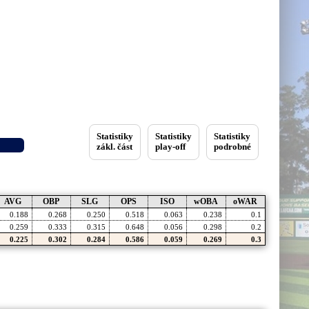
Statistiky
Statistiky
Statistiky
zákl. část
play-off
podrobné
AVG
OBP
SLG
OPS
ISO
wOBA
oWAR
0.188
0.268
0.250
0.518
0.063
0.238
0.1
0.259
0.333
0.315
0.648
0.056
0.298
0.2
0.225
0.302
0.284
0.586
0.059
0.269
0.3