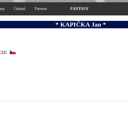
asy
Ostatní
Patreon
FANTASY
* KAPIČKA Jan *
CZE