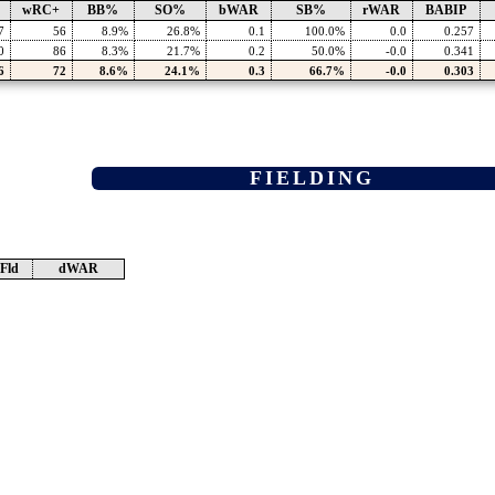
wRC+
BB%
SO%
bWAR
SB%
rWAR
BABIP
7
56
8.9%
26.8%
0.1
100.0%
0.0
0.257
0
86
8.3%
21.7%
0.2
50.0%
-0.0
0.341
6
72
8.6%
24.1%
0.3
66.7%
-0.0
0.303
FIELDING
Fld
dWAR