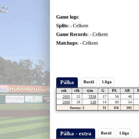
Game logs
:
Splits
: -
Celkem
Game Records
: -
Celkem
Matchups
: -
Celkem
Pálka
Baráž
1.liga
rok
věk
tým
G
PA
AB
2005
22
TEM
17
56
48
2009
26
LIB
14
60
54
Sezony: 2
31
116
102
Pálka - extra
Baráž
1.liga