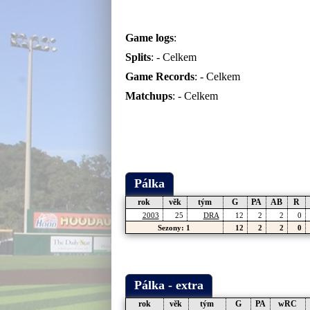
Game logs
:
Splits
: -
Celkem
Game Records
: -
Celkem
Matchups
: -
Celkem
Pálka
rok
věk
tým
G
PA
AB
R
2003
25
DRA
12
2
2
0
Sezony: 1
12
2
2
0
Pálka - extra
rok
věk
tým
G
PA
wRC