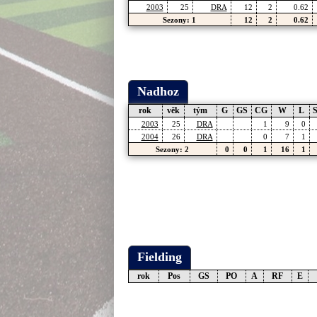
2003
25
DRA
12
2
0.62
Sezony: 1
12
2
0.62
Nadhoz
rok
věk
tým
G
GS
CG
W
L
2003
25
DRA
1
9
0
2004
26
DRA
0
7
1
Sezony: 2
0
0
1
16
1
Fielding
rok
Pos
GS
PO
A
RF
E