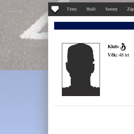
Týmy
Hráči
Sezony
Záp
Klub:
Věk:
48 let