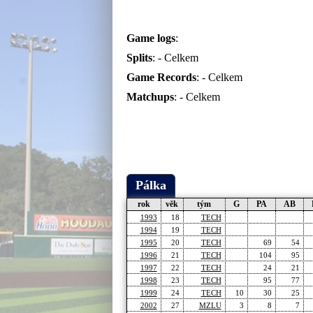
Game logs
:
Splits
: -
Celkem
Game Records
: -
Celkem
Matchups
: -
Celkem
Pálka
rok
věk
tým
G
PA
AB
1993
18
TECH
1994
19
TECH
1995
20
TECH
69
54
1996
21
TECH
104
95
1997
22
TECH
24
21
1998
23
TECH
95
77
1999
24
TECH
10
30
25
2002
27
MZLU
3
8
7