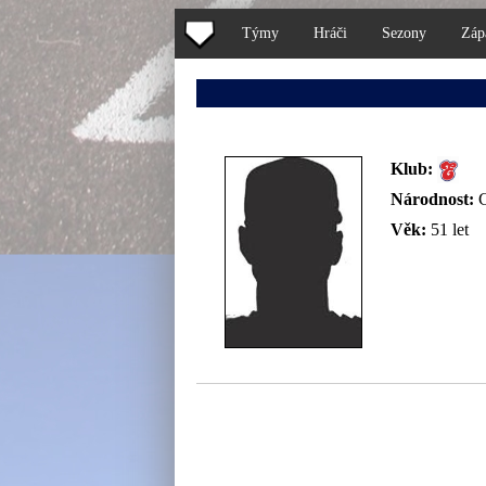
Týmy
Hráči
Sezony
Záp
Klub:
Národnost:
Věk:
51 let