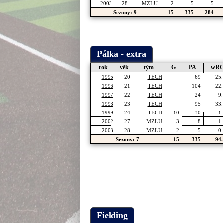
2003
28
MZLU
2
5
5
Sezony: 9
15
335
284
Pálka - extra
rok
věk
tým
G
PA
wR
1995
20
TECH
69
25.
1996
21
TECH
104
22.
1997
22
TECH
24
9.
1998
23
TECH
95
33.
1999
24
TECH
10
30
1.
2002
27
MZLU
3
8
1.
2003
28
MZLU
2
5
0.
Sezony: 7
15
335
94.
Fielding