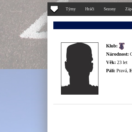
Týmy
Hráči
Sezony
Záp
Klub:
Národnost:
Věk:
23 let
Pálí:
Pravá,
H