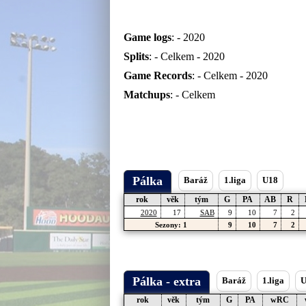
Game logs
: -
2020
Splits
: -
Celkem
-
2020
Game Records
: -
Celkem
-
2020
Matchups
: -
Celkem
Pálka
Baráž
1.liga
U18
rok
věk
tým
G
PA
AB
R
2020
17
SAB
9
10
7
2
Sezony: 1
9
10
7
2
Pálka - extra
Baráž
1.liga
U
rok
věk
tým
G
PA
wRC