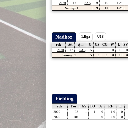
2020
17
SAB
9
10
1.29
Sezony: 1
9
10
1.29
Nadhoz
1.liga
U18
rok
věk
tým
G
GS
CG
W
L
SV
2020
17
SAB
5
0
0
0
0
0
Sezony: 1
5
0
0
0
0
0
Fielding
rok
Pos
GS
PO
A
RF
E
2020
RF
1
1
0
1.0
0
2020
DH
1
0
0
0.0
0